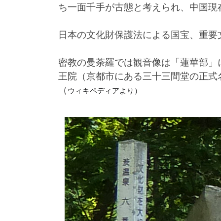
ち一面千手が古態と考えられ、中国現
日本の文化財保護法による国宝、重要
密教の曼荼羅では観音像は「蓮華部」
王院（京都市にある三十三間堂の正式
（
ウィキペディアより）