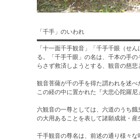
「千手」のいわれ
「十一面千手観音」「千手千眼（せん
る。「千手千眼」の名は、千本の手の
らさず救済しようとする、観音の慈悲
観音菩薩が千の手を得た謂われを述べ
この経の中に置かれた『大悲心陀羅尼
六観音の一尊としては、六道のうち餓
の大用あることを表して諸願成就・産
千手観音の尊名は、前述の通り様々な