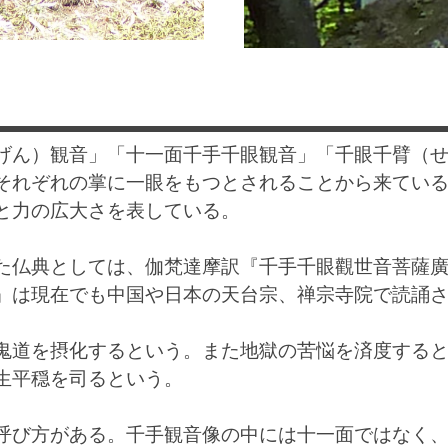
げん）観音」「十一面千手千眼観音」「千眼千臂（
それぞれの掌に一眼をもつとされることから来てい
と力の広大さを表している。
た仏典としては、伽梵達摩訳『千手千眼觀世音菩薩
』は現在でも中国や日本の天台宗、禅宗寺院で読誦
鬼道を摂化するという。また地獄の苦悩を済度する
生平穏を司るという。
呼び方がある。千手観音像の中には十一面ではなく