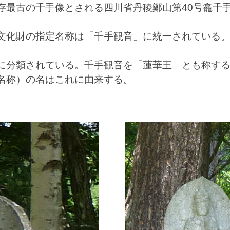
存最古の千手像とされる四川省丹稜鄭山第40号龕千
文化財の指定名称は「千手観音」に統一されている
に分類されている。千手観音を「蓮華王」とも称す
名称）の名はこれに由来する。