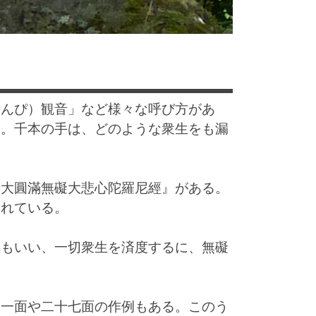
せんぴ）観音」など様々な呼び方があ
る。千本の手は、どのような衆生をも漏
廣大圓滿無礙大悲心陀羅尼經』がある。
されている。
ともいい、一切衆生を済度するに、無礙
、一面や二十七面の作例もある。このう