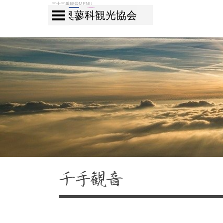
コンテンツに移動します
三十三番観音MENU
メニューをスキップ
奥蓼科観光協会
千手観音