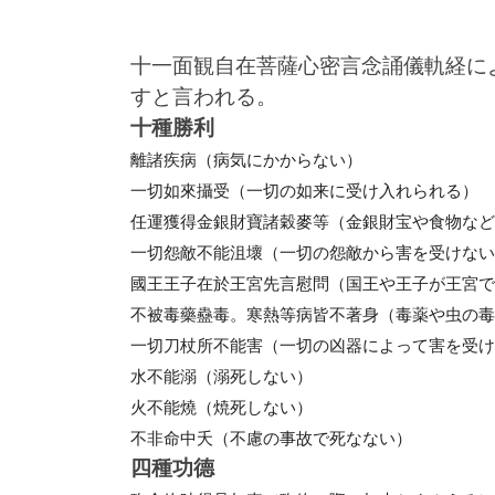
十一面観自在菩薩心密言念誦儀軌経に
すと言われる。
十種勝利
離諸疾病（病気にかからない）
一切如來攝受（一切の如来に受け入れられる）
任運獲得金銀財寶諸穀麥等（金銀財宝や食物など
一切怨敵不能沮壞（一切の怨敵から害を受けない
國王王子在於王宮先言慰問（国王や王子が王宮で
不被毒藥蠱毒。寒熱等病皆不著身（毒薬や虫の毒
一切刀杖所不能害（一切の凶器によって害を受け
水不能溺（溺死しない）
火不能燒（焼死しない）
不非命中夭（不慮の事故で死なない）
四種功德