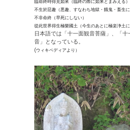
臨命終時得見如來（臨終の際に如来とまみえる）
不生於惡趣（
悪趣
、すなわち地獄・餓鬼・畜生に
不非命終（早死にしない）
從此世界得生極樂國土（今生のあとに極楽浄土に
日本語では「十一面観音菩薩」、「十
音」となっている。
(
ウィキペディアより）