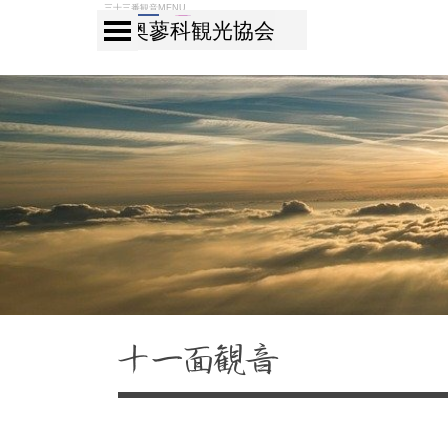
コンテンツに移動します
三十三番観音MENU
メニューをスキップ
奥蓼科観光協会
十一面観音